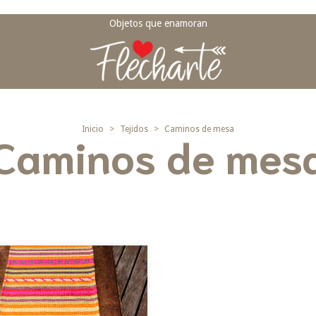
Objetos que enamoran
Inicio
>
Tejidos
>
Caminos de mesa
Caminos de mes